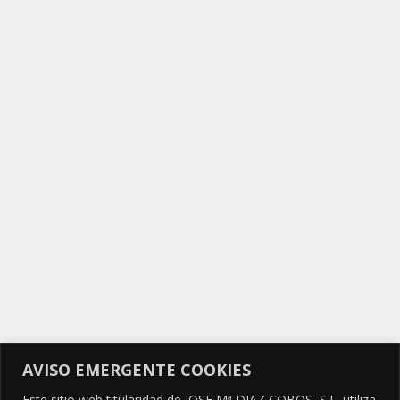
AVISO EMERGENTE COOKIES
Este sitio web titularidad de JOSE Mª DIAZ COBOS, S.L. utiliza