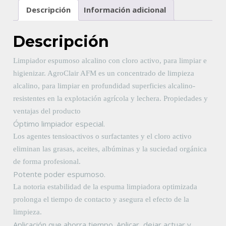
Descripción
Información adicional
Descripción
Limpiador espumoso alcalino con cloro activo, para limpiar e
higienizar. AgroClair AFM es un concentrado de limpieza
alcalino, para limpiar en profundidad superficies alcalino-
resistentes en la explotación agrícola y lechera.
Propiedades y
ventajas del producto
Óptimo limpiador especial.
Los agentes tensioactivos o surfactantes y el cloro activo
eliminan las grasas, aceites, albúminas y la suciedad orgánica
de forma profesional.
Potente poder espumoso.
La notoria estabilidad de la espuma limpiadora optimizada
prolonga el tiempo de contacto y asegura el efecto de la
limpieza.
Aplicación que ahorra tiempo. Aplicar, dejar actuar y