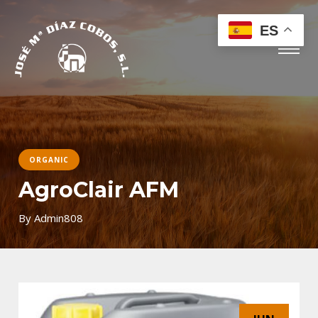
ES
ORGANIC
AgroClair AFM
By
Admin808