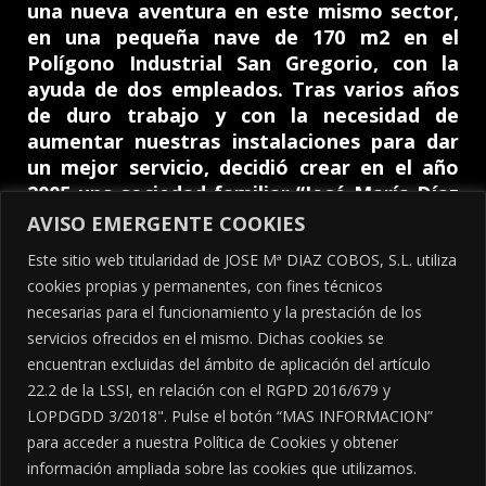
una nueva aventura en este mismo sector,
en una pequeña nave de 170 m2 en el
Polígono Industrial San Gregorio, con la
ayuda de dos empleados. Tras varios años
de duro trabajo y con la necesidad de
aumentar nuestras instalaciones para dar
un mejor servicio, decidió crear en el año
2005 una sociedad familiar “José María Díaz
Cobos SL” y trasladarse a una nueva nave
AVISO EMERGENTE COOKIES
de 900 m2 en Polígono Dehesa Boyal con
Este sitio web titularidad de JOSE Mª DIAZ COBOS, S.L. utiliza
mayor capacidad de almacenaje.
cookies propias y permanentes, con fines técnicos
En la actualidad contamos con 10
necesarias para el funcionamiento y la prestación de los
empleados, dedicados al constante servicio
servicios ofrecidos en el mismo. Dichas cookies se
al ganadero, siendo distribuidores oficiales
encuentran excluidas del ámbito de aplicación del artículo
de GEA para la zona norte de la provincia de
22.2 de la LSSI, en relación con el RGPD 2016/679 y
Córdoba y Jaén.
LOPDGDD 3/2018". Pulse el botón “MAS INFORMACION”
para acceder a nuestra Política de Cookies y obtener
información ampliada sobre las cookies que utilizamos.