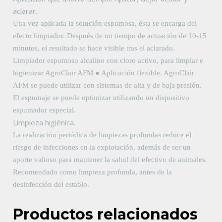
aclarar.
Una vez aplicada la solución espumosa, ésta se encarga del
efecto limpiador. Después de un tiempo de actuación de 10-15
minutos, el resultado se hace visible tras el aclarado.
Limpiador espumoso alcalino con cloro activo, para limpiar e
higienizar AgroClair AFM ● Aplicación flexible. AgroClair
AFM se puede utilizar con sistemas de alta y de baja presión.
El espumaje se puede optimizar utilizando un dispositivo
espumador especial.
Limpieza higiénica.
La realización periódica de limpiezas profundas reduce el
riesgo de infecciones en la explotación, además de ser un
aporte valioso para mantener la salud del efectivo de animales.
Recomendado como limpieza profunda, antes de la
desinfección del establo.
Productos relacionados