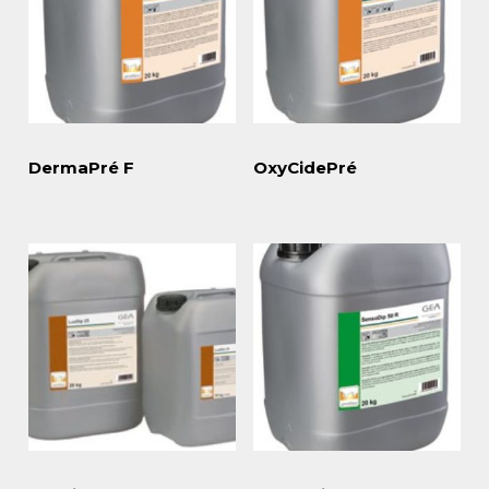
DermaPré F
OxyCidePré