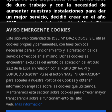
de duro trabajo y con la necesidad de
aumentar nuestras instalaciones para dar
un mejor servicio, decidió crear en el año
2005 una sociedad familiar “José María Díaz
Cobos SL” y trasladarse a una nueva nave
AVISO EMERGENTE COOKIES
de 900 m2 en Polígono Dehesa Boyal con
Este sitio web titularidad de JOSE Mª DIAZ COBOS, S.L. utiliza
mayor capacidad de almacenaje.
cookies propias y permanentes, con fines técnicos
En la actualidad contamos con 10
necesarias para el funcionamiento y la prestación de los
empleados, dedicados al constante servicio
servicios ofrecidos en el mismo. Dichas cookies se
al ganadero, siendo distribuidores oficiales
encuentran excluidas del ámbito de aplicación del artículo
de GEA para la zona norte de la provincia de
22.2 de la LSSI, en relación con el RGPD 2016/679 y
Córdoba y Jaén.
LOPDGDD 3/2018". Pulse el botón “MAS INFORMACION”
para acceder a nuestra Política de Cookies y obtener
información ampliada sobre las cookies que utilizamos.
Mantenemos esta sección sobre cookies para ofrecer mayor
Copyright © 2026 José María Díaz Cóbos |
transparencia sobre el funcionamiento del sitio
Desarrollado por Olbia System SL
web.
Más información
AVISO LEGAL
|
POLÍTICA DE PRIVACIDAD
|
POLÍTICA DE