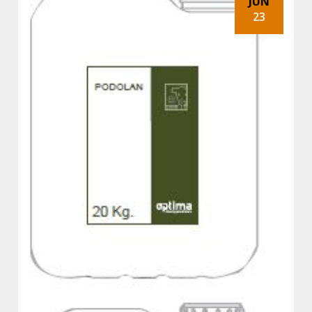
JUN
23